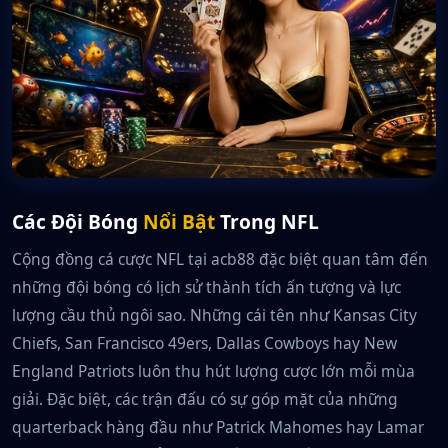
Các Đội Bóng
Nổi Bật
Trong NFL
Cộng đồng cá cược NFL tại acb88 đặc biệt quan tâm đến
những đội bóng có lịch sử thành tích ấn tượng và lực
lượng cầu thủ ngôi sao. Những cái tên như Kansas City
Chiefs, San Francisco 49ers, Dallas Cowboys hay New
England Patriots luôn thu hút lượng cược lớn mỗi mùa
giải. Đặc biệt, các trận đấu có sự góp mặt của những
quarterback hàng đầu như Patrick Mahomes hay Lamar