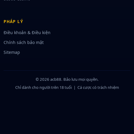
PHÁP LÝ
Điều khoản & Điều kiện
Chính sách bảo mật
Sitemap
© 2026 acb88. Bảo lưu mọi quyền.
Chỉ dành cho người trên 18 tuổi | Cá cược có trách nhiệm