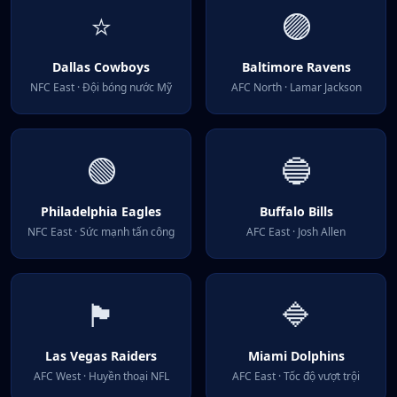
⭐
🟣
Dallas Cowboys
Baltimore Ravens
NFC East · Đội bóng nước Mỹ
AFC North · Lamar Jackson
🟢
🔵
Philadelphia Eagles
Buffalo Bills
NFC East · Sức mạnh tấn công
AFC East · Josh Allen
🏴
🔷
Las Vegas Raiders
Miami Dolphins
AFC West · Huyền thoại NFL
AFC East · Tốc độ vượt trội