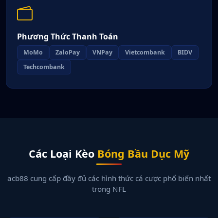
Phương Thức Thanh Toán
MoMo
ZaloPay
VNPay
Vietcombank
BIDV
Techcombank
Các Loại Kèo
Bóng Bầu Dục Mỹ
acb88 cung cấp đầy đủ các hình thức cá cược phổ biến nhất
trong NFL