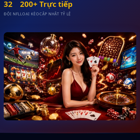
32
200+
Trực tiếp
ĐỘI NFL
LOẠI KÈO
CẬP NHẬT TỶ LỆ