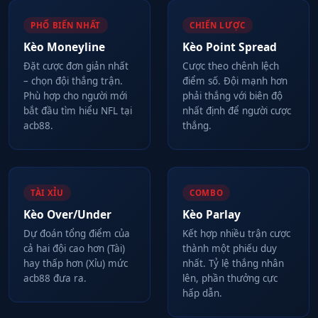
PHỔ BIẾN NHẤT
CHIẾN LƯỢC
Kèo Moneyline
Kèo Point Spread
Đặt cược đơn giản nhất
Cược theo chênh lệch
– chọn đội thắng trận.
điểm số. Đội mạnh hơn
Phù hợp cho người mới
phải thắng với biên độ
bắt đầu tìm hiểu NFL tại
nhất định để người cược
acb88.
thắng.
TÀI XỈU
COMBO
Kèo Over/Under
Kèo Parlay
Dự đoán tổng điểm của
Kết hợp nhiều trận cược
cả hai đội cao hơn (Tài)
thành một phiếu duy
hay thấp hơn (Xỉu) mức
nhất. Tỷ lệ thắng nhân
acb88 đưa ra.
lên, phần thưởng cực
hấp dẫn.