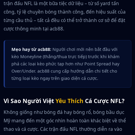
trận đấu NFL là một bữa tiệc dữ liệu – từ số yard tấn
công, tỷ lệ chuyền bóng thành công, đến hiệu suất của
từng cầu thủ – tất cả đều có thể trở thành cơ sở để đặt
cược thông minh tại acb88.
Mẹo hay từ acb88:
Người chơi mới nên bắt đầu với
kèo Moneyline (thắng/thua trực tiếp) trước khi khám
phá các loại kèo phức tạp hơn như Point Spread hay
Over/Under. acb88 cung cấp hướng dẫn chi tiết cho
từng loại kèo ngay trên giao diện cá cược.
Vì Sao Người Việt
Yêu Thích
Cá Cược NFL?
Không giống như bóng đá hay bóng rổ, bóng bầu dục
Mỹ mang đến một góc nhìn hoàn toàn khác biệt về thể
thao và cá cược. Các trận đấu NFL thường diễn ra vào