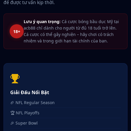
để được tư vấn kịp thời.
Lưu ý quan trọng:
Cá cược bóng bầu dục Mỹ tại
acb88 chỉ dành cho người từ đủ 18 tuổi trở lên.
18+
Cá cược có thể gây nghiện – hãy chơi có trách
nhiệm và trong giới hạn tài chính của bạn.
Giải Đấu Nổi Bật
🏈 NFL Regular Season
🏆 NFL Playoffs
🎉 Super Bowl