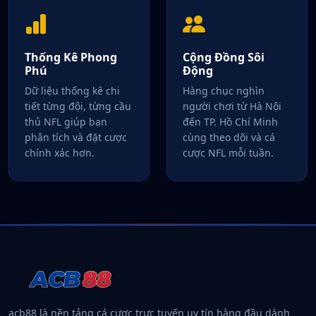
Thống Kê Phong
Cộng Đồng Sôi
Phú
Động
Dữ liệu thống kê chi
Hàng chục nghìn
tiết từng đội, từng cầu
người chơi từ Hà Nội
thủ NFL giúp bạn
đến TP. Hồ Chí Minh
phân tích và đặt cược
cùng theo dõi và cá
chính xác hơn.
cược NFL mỗi tuần.
acb88 là nền tảng cá cược trực tuyến uy tín hàng đầu dành