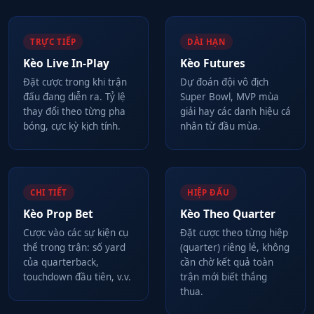
TRỰC TIẾP
DÀI HẠN
Kèo Live In-Play
Kèo Futures
Đặt cược trong khi trận
Dự đoán đội vô địch
đấu đang diễn ra. Tỷ lệ
Super Bowl, MVP mùa
thay đổi theo từng pha
giải hay các danh hiệu cá
bóng, cực kỳ kịch tính.
nhân từ đầu mùa.
CHI TIẾT
HIỆP ĐẤU
Kèo Prop Bet
Kèo Theo Quarter
Cược vào các sự kiện cụ
Đặt cược theo từng hiệp
thể trong trận: số yard
(quarter) riêng lẻ, không
của quarterback,
cần chờ kết quả toàn
touchdown đầu tiên, v.v.
trận mới biết thắng
thua.