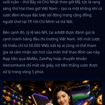
cuối tuần – thứ Bảy và Chủ Nhật theo giờ Mỹ, tức là rạng
sáng thứ Hai theo giờ Việt Nam – tạo ra một không khí cá
cược đêm khuya đặc biệt sôi động trong cộng đồng
người chơi tại TP. Hồ Chí Minh và Hà Nội.
Bên cạnh đó, tỷ lệ kèo NFL tại acb88 được đánh giá là
cạnh tranh hàng đầu thị trường Việt Nam. Với mức cược
tối thiểu chỉ từ 50.000 VNĐ, bất kỳ ai cũng có thể tham
gia và cảm nhận sức hút của môn thể thao đỉnh cao này.
Nạp tiền qua MoMo, ZaloPay hoặc chuyển khoản
Vietcombank chỉ mất vài giây, rút tiền thắng cược được
xử lý trong vòng 5 phút.