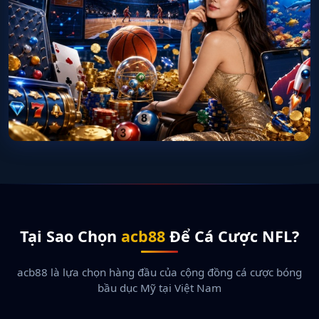
Tại Sao Chọn
acb88
Để Cá Cược NFL?
acb88 là lựa chọn hàng đầu của cộng đồng cá cược bóng
bầu dục Mỹ tại Việt Nam