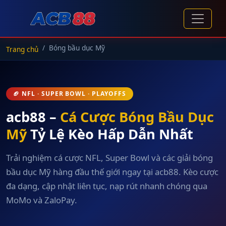
Bóng bầu dục Mỹ
Trang chủ
🏈 NFL · SUPER BOWL · PLAYOFFS
acb88 –
Cá Cược Bóng Bầu Dục
Mỹ
Tỷ Lệ Kèo Hấp Dẫn Nhất
Trải nghiệm cá cược NFL, Super Bowl và các giải bóng
bầu dục Mỹ hàng đầu thế giới ngay tại acb88. Kèo cược
đa dạng, cập nhật liên tục, nạp rút nhanh chóng qua
MoMo và ZaloPay.