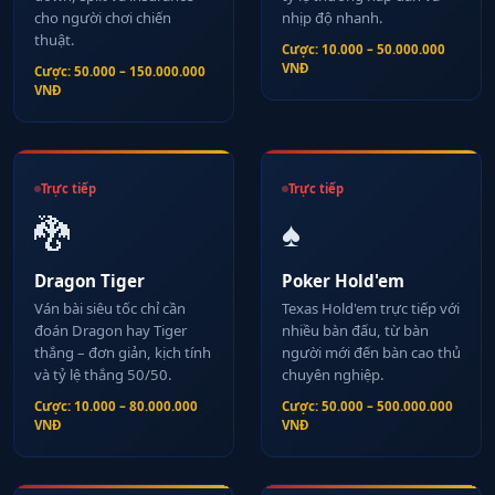
cho người chơi chiến
nhịp độ nhanh.
thuật.
Cược: 10.000 – 50.000.000
VNĐ
Cược: 50.000 – 150.000.000
VNĐ
Trực tiếp
Trực tiếp
🐉
♠️
Dragon Tiger
Poker Hold'em
Ván bài siêu tốc chỉ cần
Texas Hold'em trực tiếp với
đoán Dragon hay Tiger
nhiều bàn đấu, từ bàn
thắng – đơn giản, kịch tính
người mới đến bàn cao thủ
và tỷ lệ thắng 50/50.
chuyên nghiệp.
Cược: 10.000 – 80.000.000
Cược: 50.000 – 500.000.000
VNĐ
VNĐ