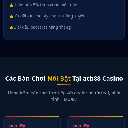
Hoàn tiền 5% thua cược mỗi tuần
Ưu đãi VIP cho tay chơi thường xuyên
Giải đấu baccarat hàng tháng
Các Bàn Chơi
Nổi Bật
Tại acb88 Casino
Hàng trăm bàn chơi trực tiếp với dealer người thật, phát
hình HD 24/7
Trực tiếp
Trực tiếp