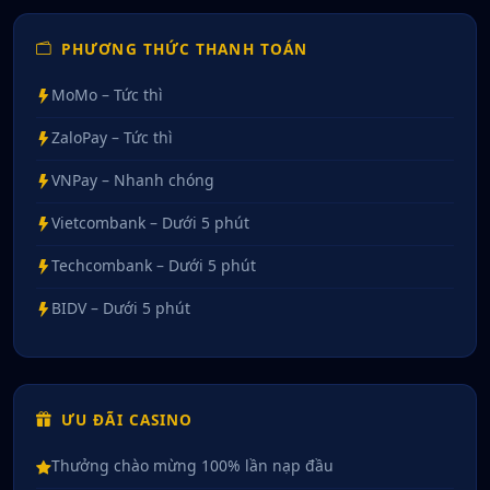
PHƯƠNG THỨC THANH TOÁN
MoMo – Tức thì
ZaloPay – Tức thì
VNPay – Nhanh chóng
Vietcombank – Dưới 5 phút
Techcombank – Dưới 5 phút
BIDV – Dưới 5 phút
ƯU ĐÃI CASINO
Thưởng chào mừng 100% lần nạp đầu