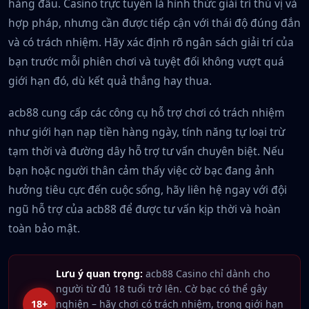
hàng đầu. Casino trực tuyến là hình thức giải trí thú vị và
hợp pháp, nhưng cần được tiếp cận với thái độ đúng đắn
và có trách nhiệm. Hãy xác định rõ ngân sách giải trí của
bạn trước mỗi phiên chơi và tuyệt đối không vượt quá
giới hạn đó, dù kết quả thắng hay thua.
acb88 cung cấp các công cụ hỗ trợ chơi có trách nhiệm
như giới hạn nạp tiền hàng ngày, tính năng tự loại trừ
tạm thời và đường dây hỗ trợ tư vấn chuyên biệt. Nếu
bạn hoặc người thân cảm thấy việc cờ bạc đang ảnh
hưởng tiêu cực đến cuộc sống, hãy liên hệ ngay với đội
ngũ hỗ trợ của acb88 để được tư vấn kịp thời và hoàn
toàn bảo mật.
Lưu ý quan trọng:
acb88 Casino chỉ dành cho
người từ đủ 18 tuổi trở lên. Cờ bạc có thể gây
nghiện – hãy chơi có trách nhiệm, trong giới hạn
18+