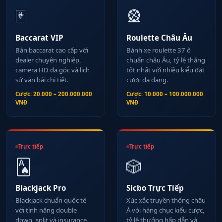
🃏
🎡
Baccarat VIP
Roulette Châu Âu
Bàn baccarat cao cấp với
Bánh xe roulette 37 ô
dealer chuyên nghiệp,
chuẩn châu Âu, tỷ lệ thắng
camera HD đa góc và lịch
tốt nhất với nhiều kiểu đặt
sử ván bài chi tiết.
cược đa dạng.
Cược: 20.000 – 200.000.000
Cược: 10.000 – 100.000.000
VNĐ
VNĐ
Trực tiếp
Trực tiếp
🂡
🎲
Blackjack Pro
Sicbo Trực Tiếp
Blackjack chuẩn quốc tế
Xúc xắc truyền thống châu
với tính năng double
Á với hàng chục kiểu cược,
down, split và insurance
tỷ lệ thưởng hấp dẫn và