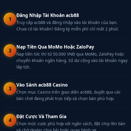
Đăng Nhập Tài Khoản acb88
1
Truy cập acb88 và đăng nhập vào tài khoản của bạn.
Chưa có tài khoản? Đăng ký miễn phí chỉ mất 2 phút.
Nạp Tiền Qua MoMo Hoặc ZaloPay
2
Nạp tiền tức thì từ 50.000 VNĐ qua MoMo, ZaloPay hoặc
chuyển khoản ngân hàng. Số dư cộng vào tài khoản ngay
lập tức.
Vào Sảnh acb88 Casino
3
Chọn mục Casino trên giao diện acb88, duyệt qua các
bàn chơi đang phát trực tiếp và chọn bàn phù hợp.
Đặt Cược Và Tham Gia
4
Chọn mức cược phù hợp với ngân sách, đặt chip lên bàn
và chờ dealer chia bài hoặc quay bánh xe.