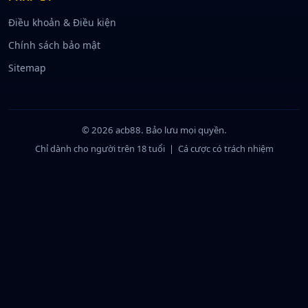
Điều khoản & Điều kiện
Chính sách bảo mật
Sitemap
© 2026 acb88. Bảo lưu mọi quyền.
Chỉ dành cho người trên 18 tuổi | Cá cược có trách nhiệm