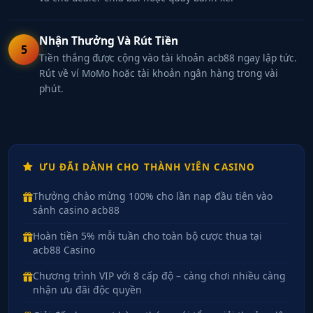
Nhận Thưởng Và Rút Tiền
5
Tiền thắng được cộng vào tài khoản acb88 ngay lập tức.
Rút về ví MoMo hoặc tài khoản ngân hàng trong vài
phút.
ƯU ĐÃI DÀNH CHO THÀNH VIÊN CASINO
Thưởng chào mừng 100% cho lần nạp đầu tiên vào
sảnh casino acb88
Hoàn tiền 5% mỗi tuần cho toàn bộ cược thua tại
acb88 Casino
Chương trình VIP với 8 cấp độ – càng chơi nhiều càng
nhận ưu đãi độc quyền