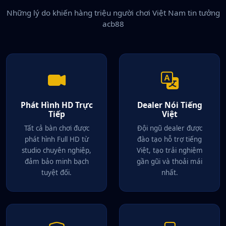
Những lý do khiến hàng triệu người chơi Việt Nam tin tưởng
acb88
Phát Hình HD Trực
Dealer Nói Tiếng
Tiếp
Việt
Tất cả bàn chơi được
Đội ngũ dealer được
phát hình Full HD từ
đào tạo hỗ trợ tiếng
studio chuyên nghiệp,
Việt, tạo trải nghiệm
đảm bảo minh bạch
gần gũi và thoải mái
tuyệt đối.
nhất.